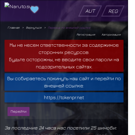
AUT
REG
Главная
Вернуться
Переход по внешней ссылке
Регистрация
Авторизация
Мы не несем ответственности за содержимое
сторонних ресурсов.
Будьте осторожны, не вводите свои пароли на
подозрительных сайтах.
Вы собираетесь покинуть наш сайт и перейти по
внешней ссылке:
https://tokenpr.net
За последние 24 часа нас посетили 25 шиноби:
Т
в
а
р
ь
,
Kazuma Kiryu
,
Raddan
,
F
O
S
T
E
R
,
Исобу
,