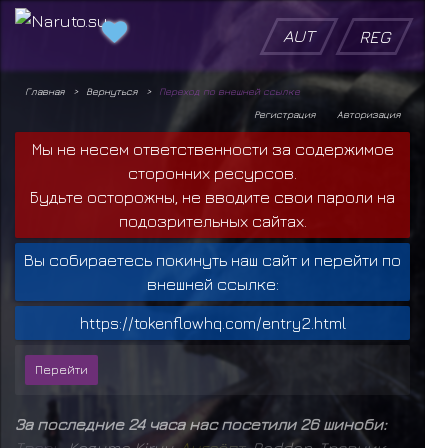
AUT
REG
Главная
Вернуться
Переход по внешней ссылке
Регистрация
Авторизация
Мы не несем ответственности за содержимое
сторонних ресурсов.
Будьте осторожны, не вводите свои пароли на
подозрительных сайтах.
Вы собираетесь покинуть наш сайт и перейти по
внешней ссылке:
https://tokenflowhq.com/entry2.html
За последние 24 часа нас посетили 26 шиноби:
Т
в
а
р
ь
,
Kazuma Kiryu
,
А
н
г
а
ё
п
т
,
Raddan
,
Травник
,