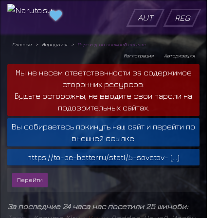
AUT
REG
Главная
Вернуться
Переход по внешней ссылке
Регистрация
Авторизация
Мы не несем ответственности за содержимое
сторонних ресурсов.
Будьте осторожны, не вводите свои пароли на
подозрительных сайтах.
Вы собираетесь покинуть наш сайт и перейти по
внешней ссылке:
https://to-be-better.ru/stati/5-sovetov- (...)
За последние 24 часа нас посетили 25 шиноби:
Т
в
а
р
ь
,
Kazuma Kiryu
,
К
и
м
и
,
Raddan
,
Чомей
,
Исобу
,