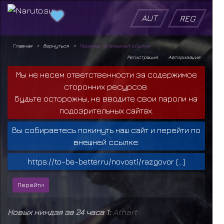
AUT
REG
Главная
Вернуться
Переход по внешней ссылке
Регистрация
Авторизация
Мы не несем ответственности за содержимое
сторонних ресурсов.
Будьте осторожны, не вводите свои пароли на
подозрительных сайтах.
Вы собираетесь покинуть наш сайт и перейти по
внешней ссылке:
https://to-be-better.ru/novosti/razgovor (...)
Новых ниндзя за 24 часа 1:
Athart