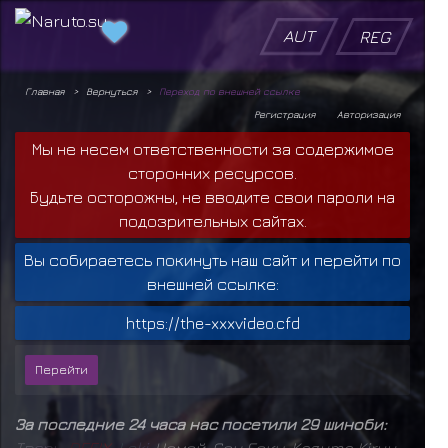
AUT
REG
Главная
Вернуться
Переход по внешней ссылке
Регистрация
Авторизация
Мы не несем ответственности за содержимое
сторонних ресурсов.
Будьте осторожны, не вводите свои пароли на
подозрительных сайтах.
Вы собираетесь покинуть наш сайт и перейти по
внешней ссылке:
https://the-xxxvideo.cfd
За последние 24 часа нас посетили 29 шиноби:
Т
в
а
р
ь
,
D
E
F
I
X
,
L
o
k
i
,
Чомей
,
Сон Гоку
,
Kazuma Kiryu
,