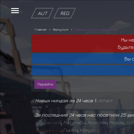
AUT
REG
Главная
Вернуться
Переход по внешней ссылке
Мы н
Будьте
Вы 
Новых ниндзя за 24 часа 1:
Athart
За последние 24 часа нас посетили 25 ш
о
д
у
в
а
н
ч
и
к
,
Мататаби
,
Ярослав Медик
,
А
н
г
А
л
х
и
м
и
ч
к
а
,
Гьюки
,
Кокуо