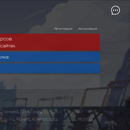
Регистрация
Авторизация
рсов.
сайтах.
лке:
u
,
Чомей
,
Сон Гоку
,
Б
а
б
у
ш
к
а
-
б
о
ж
и
й
n
a
t
o
m
,
Athart
,
Компостер
,
S
w
a
m
p
,
Исобу
,