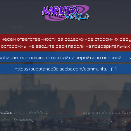
е несем ответственности за содержимое сторонних ресу
 осторожны, не вводите свои пароли на подозрительных 
собираетесь покинуть наш сайт и перейти по внешней ссы
https://substance3d.adobe.com/community- (...)
иноби:
Т
в
а
р
ь
,
Raddan
,
D
E
F
I
X
,
F
O
S
T
E
R
,
Шукаку
,
Kazuma Kiry
а
ё
п
т
,
Травник
,
Р
и
к
к
и
Т
и
к
к
и
,
М
и
л
ы
й
т
р
а
п
и
к
,
Б
а
т
ё
к
,
К
и
м
и
,
A