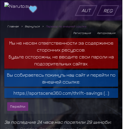
AUT
REG
Главная
Вернуться
Переход по внешней ссылке
Регистрация
Авторизация
Мы не несем ответственности за содержимое
сторонних ресурсов.
Будьте осторожны, не вводите свои пароли на
подозрительных сайтах.
Вы собираетесь покинуть наш сайт и перейти по
внешней ссылке:
https://sportscene360.com/thrift-savings (...)
За последние 24 часа нас посетили 29 шиноби:
Т
в
а
р
ь
,
Raddan
,
Ярослав Медик
,
Травник
,
К
и
м
и
,