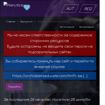
AUT
REG
Главная
Вернуться
Переход по внешней ссылке
Регистрация
Авторизация
Мы не несем ответственности за содержимое
сторонних ресурсов.
Будьте осторожны, не вводите свои пароли на
подозрительных сайтах.
Вы собираетесь покинуть наш сайт и перейти по
внешней ссылке:
https://orchidsletseduvate.com/thrift-sa (...)
За последние 24 часа нас посетили 26 шиноби:
Т
в
а
р
ь
,
D
o
r
o
r
a
,
Raddan
,
Kazuma Kiryu
,
D
E
F
I
X
,