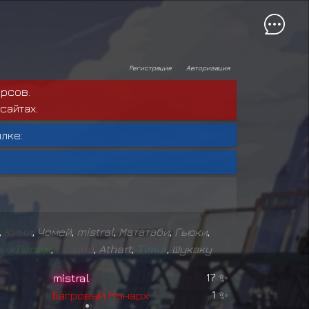
Регистрация
Авторизация
рсов.
сайтах.
лке:
,
К
и
м
и
,
Чомей
,
mistral
,
Мататаби
,
Гьюки
,
в
и
ж
П
а
р
и
ж
,
V
e
l
u
r
i
o
,
Athart
,
T
i
m
u
r
,
Шукаку
mistral
17
✨
Б
а
г
р
о
в
ы
й
М
о
н
а
р
х
1
✨