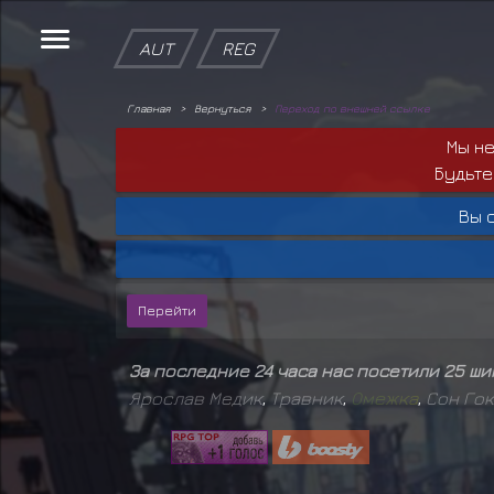
AUT
REG
Главная
Вернуться
Переход по внешней ссылке
Мы н
Будьте
Вы 
За последние 24 часа нас посетили 25 ш
Ярослав Медик
,
Травник
,
О
м
е
ж
к
а
,
Сон Го