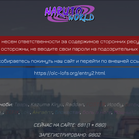
е несем ответственности за содержимое сторонних ресу
 осторожны, не вводите свои пароли на подозрительных 
собираетесь покинуть наш сайт и перейти по внешней ссы
https://oic-iofs.org/entry2.html
иноби:
Т
в
а
р
ь
,
Kazuma Kiryu
,
Raddan
,
F
O
S
T
E
R
,
Исобу
,
Б
а
т
ё
к
ку
,
D
E
F
I
X
,
L
o
k
i
,
А
н
г
а
ё
п
т
,
Б
л
о
х
а
с
т
а
я
,
б
о
л
ь
в
н
о
г
е
,
М
о
щ
н
ы
й
Д
СЕЙЧАС НА САЙТЕ: 681 (
1
+
680
)
ЗАРЕГИСТРИРОВАНО:
9802