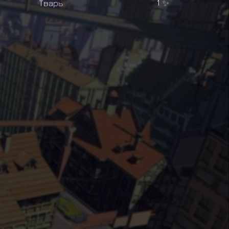
Т
в
а
р
ь
1
✨