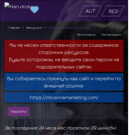
AUT
REG
Главная
Вернуться
Переход по внешней ссылке
Регистрация
Авторизация
Мы не несем ответственности за содержимое
сторонних ресурсов.
Будьте осторожны, не вводите свои пароли на
подозрительных сайтах.
Вы собираетесь покинуть наш сайт и перейти по
внешней ссылке:
https://micannamarketing.com/
За последние 24 часа нас посетили 29 шиноби:
Т
в
а
р
ь
,
К
и
м
и
,
О
м
е
ж
к
а
,
Raddan
,
Сон Гоку
,
Kazuma