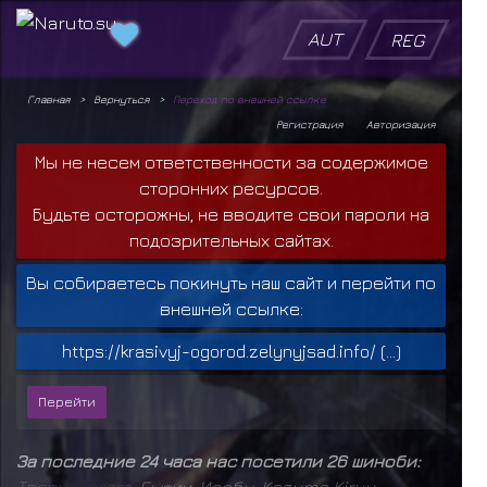
AUT
REG
Главная
Вернуться
Переход по внешней ссылке
Регистрация
Авторизация
Мы не несем ответственности за содержимое
сторонних ресурсов.
Будьте осторожны, не вводите свои пароли на
подозрительных сайтах.
Вы собираетесь покинуть наш сайт и перейти по
внешней ссылке:
https://krasivyj-ogorod.zelynyjsad.info/ (...)
За последние 24 часа нас посетили 26 шиноби:
Т
в
а
р
ь
,
D
o
r
o
r
a
,
Гьюки
,
Исобу
,
Kazuma Kiryu
,