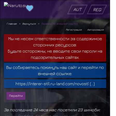
AUT
REG
Главная
Вернуться
Переход по внешней ссылке
Регистрация
Авторизация
Мы не несем ответственности за содержимое
сторонних ресурсов.
Будьте осторожны, не вводите свои пароли на
подозрительных сайтах.
Вы собираетесь покинуть наш сайт и перейти по
внешней ссылке:
https://interer-stil.ru-land.com/novosti (...)
За последние 24 часа нас посетили 23 шиноби:
Т
в
а
р
ь
,
Raddan
,
Kazuma Kiryu
,
Шукаку
,
А
н
г
а
ё
п
т
,