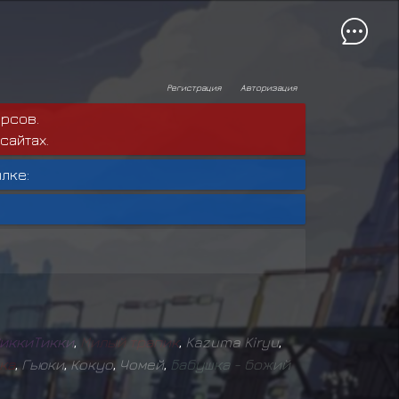
Регистрация
Авторизация
рсов.
сайтах.
лке:
и
к
к
и
Т
и
к
к
и
,
М
и
л
ы
й
т
р
а
п
и
к
,
Kazuma Kiryu
,
к
а
,
Гьюки
,
Кокуо
,
Чомей
,
Б
а
б
у
ш
к
а
-
б
о
ж
и
й