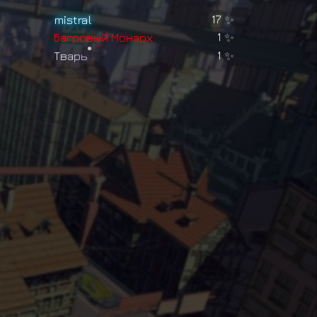
mistral
17
✨
Б
а
г
р
о
в
ы
й
М
о
н
а
р
х
1
✨
Т
в
а
р
ь
1
✨