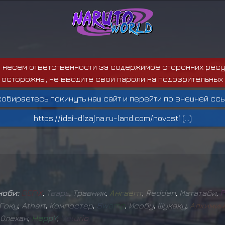
е несем ответственности за содержимое сторонних ресу
 осторожны, не вводите свои пароли на подозрительных 
собираетесь покинуть наш сайт и перейти по внешней ссы
https://idei-dizajna.ru-land.com/novosti (...)
ноби:
D
E
F
I
X
,
Т
в
а
р
ь
,
Травник
,
А
н
г
а
ё
п
т
,
Raddan
,
Мататаби
,
Р
Гоку
,
Athart
,
Компостер
,
S
w
a
m
p
,
Исобу
,
Шукаку
,
А
л
х
и
м
и
ч
Олехан
,
H
a
p
p
Y
,
V
e
l
u
r
i
o