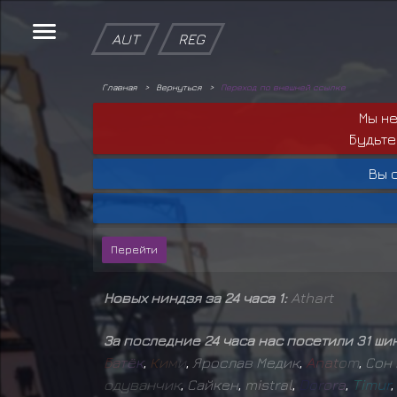
AUT
REG
Главная
Вернуться
Переход по внешней ссылке
Мы н
Будьте
Вы 
Новых ниндзя за 24 часа 1:
Athart
За последние 24 часа нас посетили 31 ши
Б
а
т
ё
к
,
К
и
м
и
,
Ярослав Медик
,
A
n
a
t
o
m
,
Сон 
о
д
у
в
а
н
ч
и
к
,
Сайкен
,
mistral
,
D
o
r
o
r
a
,
T
i
m
u
r
,