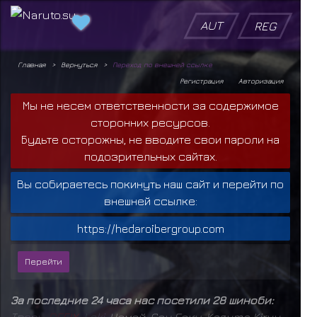
AUT
REG
Главная
Вернуться
Переход по внешней ссылке
Регистрация
Авторизация
Мы не несем ответственности за содержимое
сторонних ресурсов.
Будьте осторожны, не вводите свои пароли на
подозрительных сайтах.
Вы собираетесь покинуть наш сайт и перейти по
внешней ссылке:
https://hedaroibergroup.com
За последние 24 часа нас посетили 28 шиноби:
Т
в
а
р
ь
,
D
E
F
I
X
,
L
o
k
i
,
Чомей
,
Сон Гоку
,
Kazuma Kiryu
,