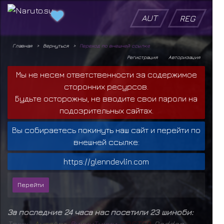
AUT
REG
Главная
Вернуться
Переход по внешней ссылке
Регистрация
Авторизация
Мы не несем ответственности за содержимое
сторонних ресурсов.
Будьте осторожны, не вводите свои пароли на
подозрительных сайтах.
Вы собираетесь покинуть наш сайт и перейти по
внешней ссылке:
https://glenndevlin.com
За последние 24 часа нас посетили 23 шиноби:
Т
в
а
р
ь
,
А
н
г
а
ё
п
т
,
Р
и
к
к
и
Т
и
к
к
и
,
F
O
S
T
E
R
,
Raddan
,