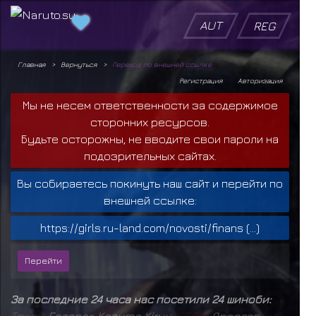
AUT
REG
Главная
Вернуться
Переход по внешней ссылке
Регистрация
Авторизация
Мы не несем ответственности за содержимое
сторонних ресурсов.
Будьте осторожны, не вводите свои пароли на
подозрительных сайтах.
Вы собираетесь покинуть наш сайт и перейти по
внешней ссылке:
https://girls.ru-land.com/novosti/finans (...)
За последние 24 часа нас посетили 24 шиноби:
Т
в
а
р
ь
,
Escanor
,
Kazuma Kiryu
,
D
E
F
I
X
,
Ярослав