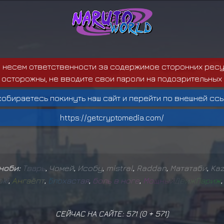
е несем ответственности за содержимое сторонних ресу
 осторожны, не вводите свои пароли на подозрительных 
собираетесь покинуть наш сайт и перейти по внешней ссы
https://getcryptomedia.com/
иноби:
Т
в
а
р
ь
,
Чомей
,
Исобу
,
mistral
,
Raddan
,
Мататаби
,
Kaz
o
k
i
,
А
н
г
а
ё
п
т
,
Б
л
о
х
а
с
т
а
я
,
б
о
л
ь
в
н
о
г
е
,
М
о
щ
н
ы
й
Д
в
и
ж
П
а
р
и
ж
СЕЙЧАС НА САЙТЕ: 571 (
0
+
571
)