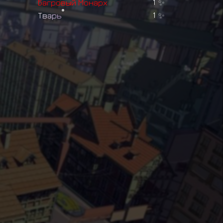
Б
а
г
р
о
в
ы
й
М
о
н
а
р
х
1
✨
Т
в
а
р
ь
1
✨