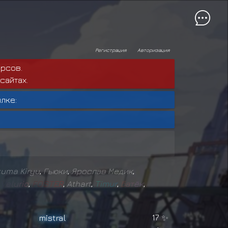
Регистрация
Авторизация
рсов.
сайтах.
лке:
uma Kiryu
,
Гьюки
,
Ярослав Медик
,
,
V
e
l
u
r
i
o
,
F
O
S
T
E
R
,
Athart
,
T
i
m
u
r
,
Б
а
т
ё
к
,
mistral
17
✨