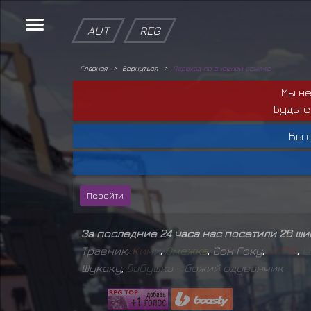
AUT
REG
Главная
Вернуться
Переход по внешней ссылке
Мы н
Будьте
Вы 
За последние 24 часа нас посетили 26 ш
Травник
,
К
и
м
и
,
О
м
е
ж
к
а
,
Сон Гоку
,
D
E
F
I
X
,
L
Шукаку
,
Б
а
б
у
ш
к
а
-
б
о
ж
и
й
о
д
у
в
а
н
ч
и
к