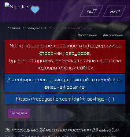
AUT
REG
Главная
Вернуться
Переход по внешней ссылке
Регистрация
Авторизация
Мы не несем ответственности за содержимое
сторонних ресурсов.
Будьте осторожны, не вводите свои пароли на
подозрительных сайтах.
Вы собираетесь покинуть наш сайт и перейти по
внешней ссылке:
https://freddyaction.com/thrift-savings- (...)
За последние 24 часа нас посетили 23 шиноби:
Т
в
а
р
ь
,
Raddan
,
Kazuma Kiryu
,
Шукаку
,
А
н
г
а
ё
п
т
,