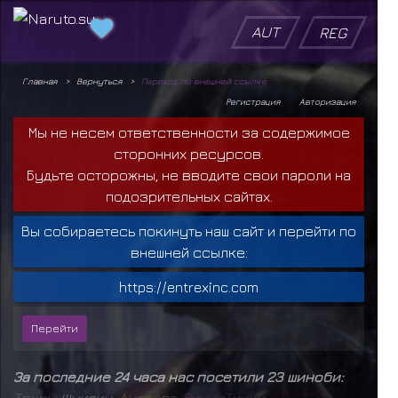
AUT
REG
Главная
Вернуться
Переход по внешней ссылке
Регистрация
Авторизация
Мы не несем ответственности за содержимое
сторонних ресурсов.
Будьте осторожны, не вводите свои пароли на
подозрительных сайтах.
Вы собираетесь покинуть наш сайт и перейти по
внешней ссылке:
https://entrexinc.com
За последние 24 часа нас посетили 23 шиноби:
Т
в
а
р
ь
,
Шукаку
,
А
н
г
а
ё
п
т
,
Р
и
к
к
и
Т
и
к
к
и
,
F
O
S
T
E
R
,