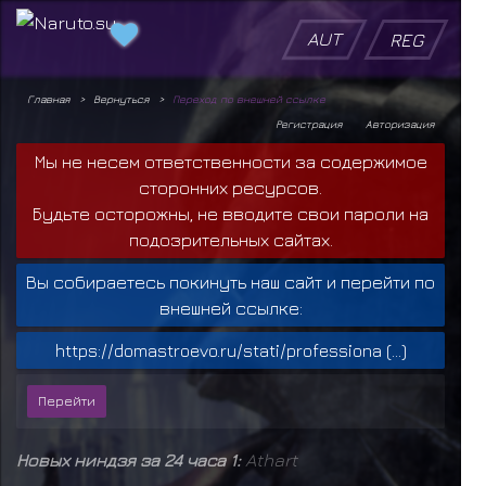
AUT
REG
Главная
Вернуться
Переход по внешней ссылке
Регистрация
Авторизация
Мы не несем ответственности за содержимое
сторонних ресурсов.
Будьте осторожны, не вводите свои пароли на
подозрительных сайтах.
Вы собираетесь покинуть наш сайт и перейти по
внешней ссылке:
https://domastroevo.ru/stati/professiona (...)
Новых ниндзя за 24 часа 1:
Athart