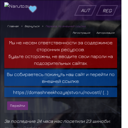
AUT
REG
Главная
Вернуться
Переход по внешней ссылке
Регистрация
Авторизация
Мы не несем ответственности за содержимое
сторонних ресурсов.
Будьте осторожны, не вводите свои пароли на
подозрительных сайтах.
Вы собираетесь покинуть наш сайт и перейти по
внешней ссылке:
https://domashneekhozyajstvo.ru/novosti/ (...)
За последние 24 часа нас посетили 23 шиноби:
Шукаку
,
Raddan
,
V
e
l
u
r
i
o
,
М
о
щ
н
ы
й
Д
в
и
ж
П
а
р
и
ж
,