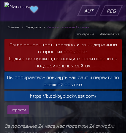
AUT
REG
Главная
Вернуться
Переход по внешней ссылке
Регистрация
Авторизация
Мы не несем ответственности за содержимое
сторонних ресурсов.
Будьте осторожны, не вводите свои пароли на
подозрительных сайтах.
Вы собираетесь покинуть наш сайт и перейти по
внешней ссылке:
https://blockbyblockwest.com/
За последние 24 часа нас посетили 24 шиноби:
Т
в
а
р
ь
,
Escanor
,
Kazuma Kiryu
,
D
E
F
I
X
,
Ярослав