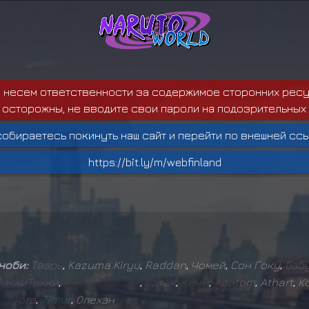
е несем ответственности за содержимое сторонних ресу
 осторожны, не вводите свои пароли на подозрительных 
собираетесь покинуть наш сайт и перейти по внешней ссы
https://bit.ly/m/webfinland
иноби:
Т
в
а
р
ь
,
Kazuma Kiryu
,
Raddan
,
Чомей
,
Сон Гоку
,
Б
а
б
Р
и
к
к
и
Т
и
к
к
и
,
М
и
л
ы
й
т
р
а
п
и
к
,
Б
а
т
ё
к
,
К
и
м
и
,
A
n
a
t
o
m
,
Athart
,
К
D
o
r
o
r
a
,
T
i
m
u
r
,
Олехан