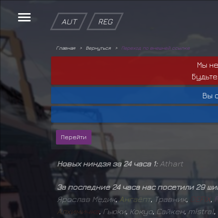
AUT
REG
Главная
Вернуться
Переход по внешней ссылке
Мы н
Будьте
Вы 
Новых ниндзя за 24 часа 1:
Athart
За последние 24 часа нас посетили 29 ш
Ярослав Медик
,
А
н
г
а
ё
п
т
,
Травник
,
D
E
F
I
X
,
А
л
х
и
м
и
ч
к
а
,
Гьюки
,
Кокуо
,
Сайкен
,
mistral
,