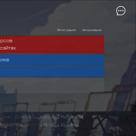
Регистрация
Авторизация
рсов.
сайтах.
лке:
у
ш
к
а
-
б
о
ж
и
й
о
д
у
в
а
н
ч
и
к
,
Мататаби
,
омпостер
,
S
w
a
m
p
,
Исобу
,
Шукаку
,