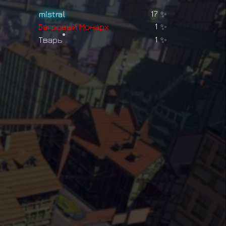
mistral
17
✨
Б
а
г
р
о
в
ы
й
М
о
н
а
р
х
1
✨
Т
в
а
р
ь
1
✨