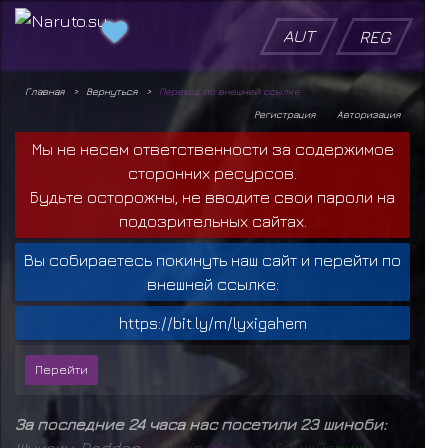
AUT
REG
Главная
Вернуться
Переход по внешней ссылке
Регистрация
Авторизация
Мы не несем ответственности за содержимое
сторонних ресурсов.
Будьте осторожны, не вводите свои пароли на
подозрительных сайтах.
Вы собираетесь покинуть наш сайт и перейти по
внешней ссылке:
https://bit.ly/m/lyxigahem
За последние 24 часа нас посетили 23 шиноби:
Шукаку
,
Raddan
,
V
e
l
u
r
i
o
,
М
о
щ
н
ы
й
Д
в
и
ж
П
а
р
и
ж
,