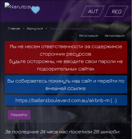
AUT
REG
Главная
Вернуться
Переход по внешней ссылке
Регистрация
Авторизация
Мы не несем ответственности за содержимое
сторонних ресурсов.
Будьте осторожны, не вводите свои пароли на
подозрительных сайтах.
Вы собираетесь покинуть наш сайт и перейти по
внешней ссылке:
https://ballerzboulevard.com.au/airbnb-m (...)
За последние 24 часа нас посетили 26 шиноби:
Т
в
а
р
ь
,
Raddan
,
Kazuma Kiryu
,
D
E
F
I
X
,
Сон Гоку
,