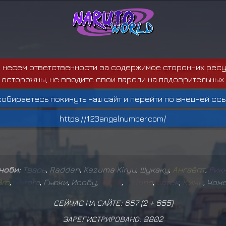
е несем ответственности за содержимое сторонних ресу
 осторожны, не вводите свои пароли на подозрительных 
собираетесь покинуть наш сайт и перейти по внешней ссы
https://123angelnumber.com/
иноби:
Т
в
а
р
ь
,
Raddan
,
Kazuma Kiryu
,
Шукаку
,
А
н
г
а
ё
п
т
,
Р
и
к
B
r
o
,
D
o
r
o
r
a
,
Гьюки
,
Исобу
,
D
E
F
I
X
,
V
e
l
u
r
i
o
,
Б
а
т
ё
к
,
К
и
м
и
,
Чом
СЕЙЧАС НА САЙТЕ: 657 (
2
+
655
)
ЗАРЕГИСТРИРОВАНО:
9802