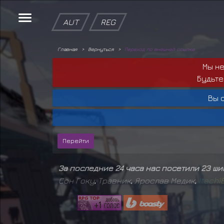
AUT
REG
Главная
Вернуться
Переход по внешней ссылке
Мы н
Будьте
Вы 
За последние 24 часа нас посетили 23 ш
Сон Гоку
,
Травник
,
Ярослав Медик
,
I
t
a
c
h
i