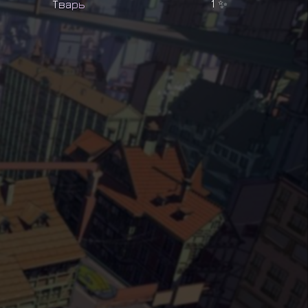
Т
в
а
р
ь
1
✨