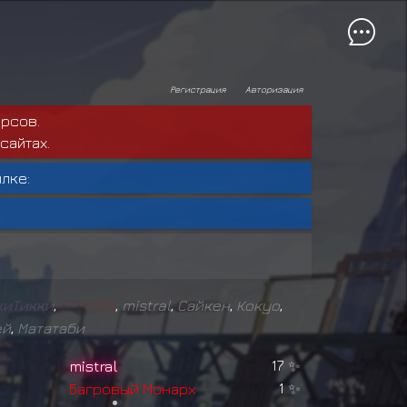
Регистрация
Авторизация
рсов.
сайтах.
лке:
к
и
Т
и
к
к
и
,
F
O
S
T
E
R
,
mistral
,
Сайкен
,
Кокуо
,
ей
,
Мататаби
mistral
17
✨
Б
а
г
р
о
в
ы
й
М
о
н
а
р
х
1
✨