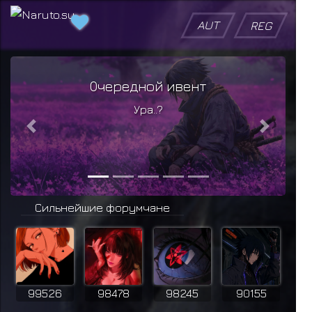
AUT
REG
Очередной ивент
Ура..?
Previous
Next
Сильнейшие форумчане
99526
98478
98245
90155