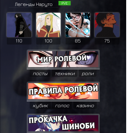
PVE
Легенды Наруто
110
100
85
75
посты
техники
роли
кубик
голос
казино