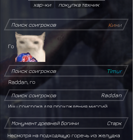
хар-ки
покупка техник
Поиск соигроков
К
и
м
и
Го
Поиск соигроков
T
i
m
u
r
Raddan
, го
Поиск соигроков
Raddan
Ищу соигрока для прохождения миссий.
Желательно, чтобы был из Киригакуре.
Монумент древней Богини
Старк
Поиск соигроков
Storm Sensei
Несмотря на подходящую горечь из желудка