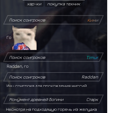
хар-ки
покупка техник
Поиск соигроков
К
и
м
и
Го
Поиск соигроков
T
i
m
u
r
Raddan
, го
Поиск соигроков
Raddan
Ищу соигрока для прохождения миссий.
Желательно, чтобы был из Киригакуре.
Монумент древней Богини
Старк
Поиск соигроков
Storm Sensei
Несмотря на подходящую горечь из желудка