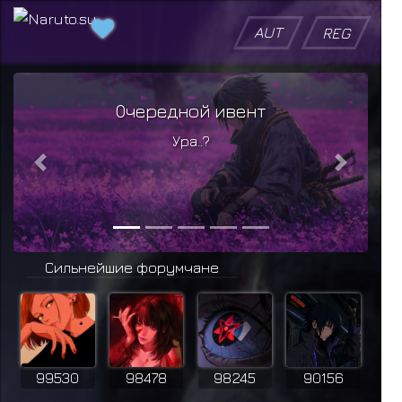
AUT
REG
Очередной ивент
Ивент
Ура..?
Больше
подр
Previous
Next
Сильнейшие форумчане
99530
98478
98245
90156