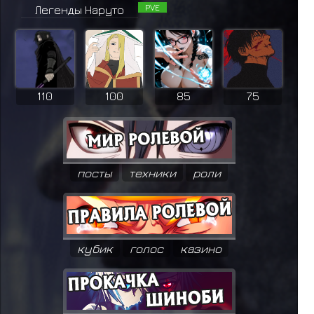
PVE
Легенды Наруто
110
100
85
75
посты
техники
роли
кубик
голос
казино